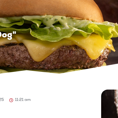
Dog"
025
11:21 am