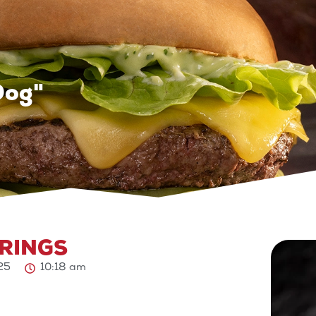
Dog"
RINGS
025
10:18 am